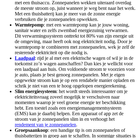
met een thuisaccu. Zonnepanelen wekken uiteraard overdag
de meeste stroom op, juist wanneer je weg bent naar het werk.
Met een thuisbatterij kan je meer van de zonne energie
verbruiken die je zonnepanelen opwekken.
Warmtepomp
: met een warmtepomp kan je jouw woning,
sanitair water en zelfs zwembad energiezuinig verwarmen.
Dit verwarmingssysteem onttrekt tot 80% van zijn energie uit
de omgeving, maar heeft ook nog elektriciteit nodig. Door je
warmtepomp te combineren met zonnepanelen, wek je zelf de
resterende elektriciteit op die nodig is.
Laadpaal
: rijd je al met een elektrische wagen of wil je in de
toekomst zo’n wagen aanschaffen? Dan kies je wellicht voor
een laadpaal aan huis. Om voldoende stroom te voorzien voor
je auto, plaats je best genoeg zonnepanelen. Met je eigen
opgewekte stroom kan je op een rendabele manier opladen en
schrik je niet van een te hoog opgelopen energierekening.
Slim energiesysteem
: het wordt steeds interessanter om je
elektriciteitsvraag zoveel mogelijk te verschuiven naar
momenten waarop je veel groene energie ter beschikking
hebt. Een toestel zoals een energiemanagementsysteem
(EMS) kan je daarbij helpen. Een apparaat of app zet de
stroom van je zonnepanelen slim in en verhoogt het
rendement van je zonnepanelen
.
Groepsaankoop
: een handige tip is om zonnepanelen of
thuisbatterijen in groep aan te schaffen. In sommige situaties is