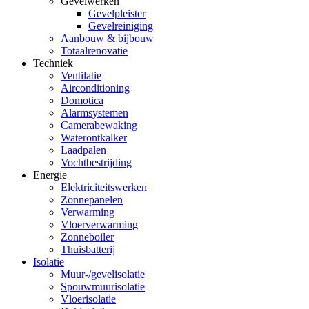
Gevelwerken
Gevelpleister
Gevelreiniging
Aanbouw & bijbouw
Totaalrenovatie
Techniek
Ventilatie
Airconditioning
Domotica
Alarmsystemen
Camerabewaking
Waterontkalker
Laadpalen
Vochtbestrijding
Energie
Elektriciteitswerken
Zonnepanelen
Verwarming
Vloerverwarming
Zonneboiler
Thuisbatterij
Isolatie
Muur-/gevelisolatie
Spouwmuurisolatie
Vloerisolatie