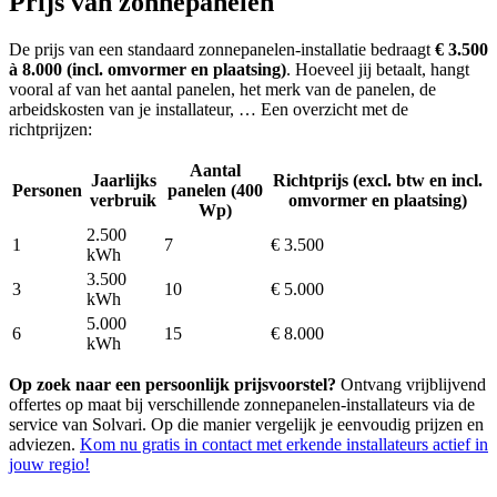
Prijs van zonnepanelen
De prijs van een standaard zonnepanelen-installatie bedraagt
€ 3.500
à 8.000 (incl. omvormer en plaatsing)
. Hoeveel jij betaalt, hangt
vooral af van het aantal panelen, het merk van de panelen, de
arbeidskosten van je installateur, … Een overzicht met de
richtprijzen:
Aantal
Jaarlijks
Richtprijs (excl. btw en incl.
Personen
panelen (400
verbruik
omvormer en plaatsing)
Wp)
2.500
1
7
€ 3.500
kWh
3.500
3
10
€ 5.000
kWh
5.000
6
15
€ 8.000
kWh
Op zoek naar een persoonlijk prijsvoorstel?
Ontvang vrijblijvend
offertes op maat bij verschillende zonnepanelen-installateurs via de
service van Solvari. Op die manier vergelijk je eenvoudig prijzen en
adviezen.
Kom nu gratis in contact met erkende installateurs actief in
jouw regio!